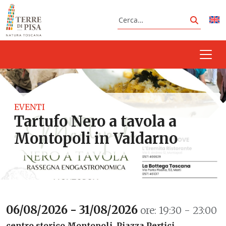
Vai al contenuto
Cerca
Cerca
EVENTI
Tartufo Nero a tavola a
Montopoli in Valdarno
06/08/2026 - 31/08/2026
ore: 19:30 - 23:00
centro storico Montopoli, Piazza Pertici,