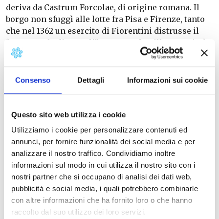
deriva da Castrum Forcolae, di origine romana. Il
borgo non sfuggì alle lotte fra Pisa e Firenze, tanto
che nel 1362 un esercito di Fiorentini distrusse il
“Mercantale di Forcoli”. In paese la Villa proprietà
della famiglia Brunner (da cui il nome della piazza
principale), arrivata qui nel 1915 dopo la diserzione
di Guido Brunner dall’Impero Austroungarico per
Consenso
Dettagli
Informazioni sui cookie
combattere insieme agli Italiani e morto un anno
dopo in guerra.
Questo sito web utilizza i cookie
Utilizziamo i cookie per personalizzare contenuti ed
Informazioni: Fabio Galardi
annunci, per fornire funzionalità dei social media e per
Tel. 3401619695
analizzare il nostro traffico. Condividiamo inoltre
Prenotazioni e iscrizioni
informazioni sul modo in cui utilizza il nostro sito con i
Daniele Macelloni
nostri partner che si occupano di analisi dei dati web,
tel. 3494010791
pubblicità e social media, i quali potrebbero combinarle
Sito web
con altre informazioni che ha fornito loro o che hanno
raccolto dal suo utilizzo dei loro servizi.