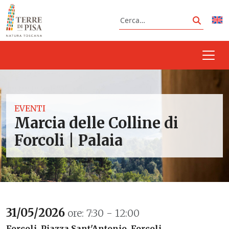
Vai al contenuto
Cerca
Cerca
EVENTI
Marcia delle Colline di
Forcoli | Palaia
31/05/2026
ore: 7:30 - 12:00
Forcoli, Piazza Sant'Antonio, Forcoli