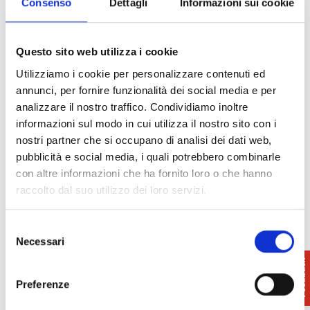
Consenso
Dettagli
Informazioni sui cookie
dell’equipaggio.
Questo sito web utilizza i cookie
Info
: 348.7058830
info@pisarrc.it
Utilizziamo i cookie per personalizzare contenuti ed
www.pisarrc.it
annunci, per fornire funzionalità dei social media e per
analizzare il nostro traffico. Condividiamo inoltre
informazioni sul modo in cui utilizza il nostro sito con i
nostri partner che si occupano di analisi dei dati web,
pubblicità e social media, i quali potrebbero combinarle
con altre informazioni che ha fornito loro o che hanno
raccolto dal suo utilizzo dei loro servizi.
Selezione
Necessari
del
consenso
Preferenze