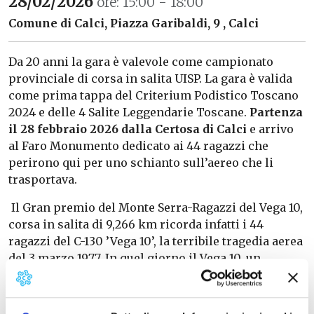
28/02/2026
ore: 15:00 - 18:00
Comune di Calci, Piazza Garibaldi, 9 , Calci
Da 20 anni la gara è valevole come campionato
provinciale di corsa in salita UISP. La gara è valida
come prima tappa del Criterium Podistico Toscano
2024 e delle 4 Salite Leggendarie Toscane.
Partenza
il 28 febbraio 2026 dalla Certosa di Calci
e arrivo
al Faro Monumento dedicato ai 44 ragazzi che
perirono qui per uno schianto sull’aereo che li
trasportava.
Il Gran premio del Monte Serra-Ragazzi del Vega 10,
corsa in salita di 9,266 km ricorda infatti i 44
ragazzi del C-130 ’Vega 10’, la terribile tragedia aerea
del 3 marzo 1977. In quel giorno il Vega 10, un
Hercules dell’Aeronautica Militare, precipitò sul
Serra con a bordo 38 allievi dell’Accademia Navale di
Livorno, un ufficiale e cinque membri