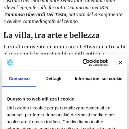
costruita nel 1660 dal frate Sebastiano Gherardi come
rileva l´epigrafe sulla facciata. Qui nacque nel 1814
Tommaso Gherardi Del Testa,
patriota del Risorgimento
e celebre commediografo del tempo.
La villa, tra arte e bellezza
La visita consente di ammirare i bellissimi affreschi
al piano nobile con stucchi, mobili antichi e
architetture in
trompe-l’œil
. La piccola cappella di
famiglia, circondata da un giardino terrazzato
ottocentesco, non è visitabile.
Consenso
Dettagli
Informazioni sui cookie
La villa aveva in origine una scalinata a doppio
ingresso in marmo sulla facciata, e il giardino
Questo sito web utilizza i cookie
circondava anche la parte antistante la facciata.
Utilizziamo i cookie per personalizzare contenuti ed
annunci, per fornire funzionalità dei social media e per
Servizi offerti
analizzare il nostro traffico. Condividiamo inoltre
informazioni sul modo in cui utilizza il nostro sito con i