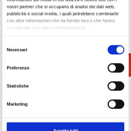
La villa è a disposizione per
eventi privati,
nostri partner che si occupano di analisi dei dati web,
matrimoni, concerti di musica classica
sia
pubblicità e social media, i quali potrebbero combinarle
all’interno che all’esterno. Inoltre, si possono
con altre informazioni che ha fornito loro o che hanno
organizzare degustazione di vini locali, pranzi e
raccolto dal suo utilizzo dei loro servizi.
cene alla presenza della contessa Valeria Gherardi
del Testa.
Selezione
Necessari
del
consenso
Preferenze
Villa Gherardi –
Villa Gherardi –
Villa Gherardi –
interno
corridoio
facciata
Statistiche
Marketing
Accetta tutti