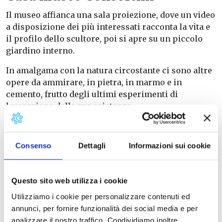
Il museo affianca una sala proiezione, dove un video
a disposizione dei più interessati racconta la vita e
il profilo dello scultore, poi si apre su un piccolo
giardino interno.
In amalgama con la natura circostante ci sono altre
opere da ammirare, in pietra, in marmo e in
cemento, frutto degli ultimi esperimenti di
lavorazione della sua esistenza.
A fianco del giardino un piccolo laboratorio invece
si propone come magazzino di altri pezzi lavorati,
Consenso
Dettagli
Informazioni sui cookie
esercizi di stile, bozzetti per la tecnica dello studio
preparatorio con il gesso e opere in alabastro.
Questo sito web utilizza i cookie
Utilizziamo i cookie per personalizzare contenuti ed
annunci, per fornire funzionalità dei social media e per
analizzare il nostro traffico. Condividiamo inoltre