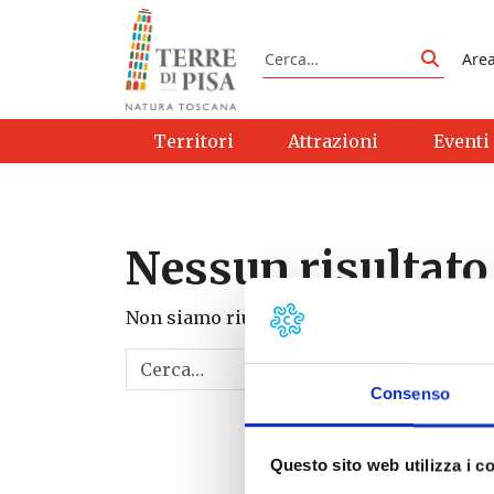
Vai al contenuto
Cerca
Are
Cerca
Territori
Attrazioni
Eventi
Nessun risultato
Non siamo riusciti a trovare quello che st
Cerca
Consenso
Questo sito web utilizza i c