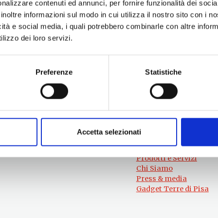
nalizzare contenuti ed annunci, per fornire funzionalità dei socia
inoltre informazioni sul modo in cui utilizza il nostro sito con i 
icità e social media, i quali potrebbero combinarle con altre inform
lizzo dei loro servizi.
Preferenze
Statistiche
Per informazioni
#lemieTerrediPisa
Esperienze
Servizio Promozione e Sviluppo delle
Territori
Imprese
Eventi
Ufficio Internazionalizzazione,
Accetta selezionati
Itinerari
Turismo e Beni Culturali
Attrazioni
turismo@tno.camcom.it
Prodotti e Servizi
Chi Siamo
Press & media
Gadget Terre di Pisa