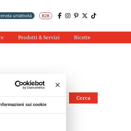
renota un’attività
B2B
re
Prodotti & Servizi
Ricette
Informazioni sui cookie