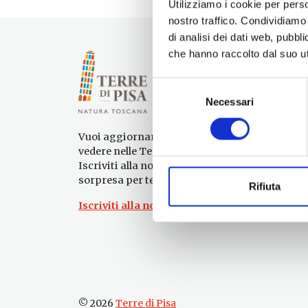
Utilizziamo i cookie per perso
nostro traffico. Condividiamo 
di analisi dei dati web, pubbl
che hanno raccolto dal suo uti
Selezione
Necessari
del
consenso
Vuoi aggiornamenti su cosa fare e cosa
vedere nelle Terre di Pisa?
Iscriviti alla nostra newsletter! Subito una
sorpresa per te!
Rifiuta
Iscriviti alla nostra Newsletter!
© 2026
Terre di Pisa