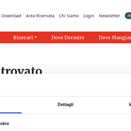
a Download
Area Riservata
Chi Siamo
Login
Newsletter
P
Itinerari
Dove Dormire
Dove Mangia
 trovato
ai cercando. Forse la ricerca ti può aiutare.
Dettagli
ookie