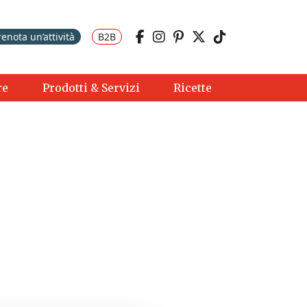
renota un’attività
B2B
re
Prodotti & Servizi
Ricette