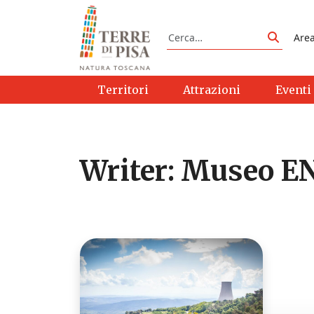
Vai al contenuto
Cerca
Are
Cerca
Territori
Attrazioni
Eventi
Writer:
Museo E