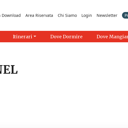
a Download
Area Riservata
Chi Siamo
Login
Newsletter
P
Itinerari
Dove Dormire
Dove Mangia
NEL