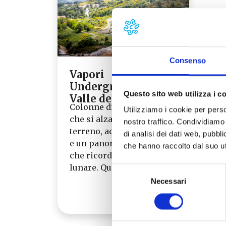
Consenso
Vapori
Underground: la
Questo sito web utilizza i c
Valle del Diavolo
Colonne di vapori bianchi
Utilizziamo i cookie per perso
che si alzano dal
nostro traffico. Condividiamo 
terreno, acqua che ribolle
di analisi dei dati web, pubbl
e un panorama suggestivo
che hanno raccolto dal suo uti
che ricorda la superficie
lunare. Questa è…
Selezione
Necessari
del
Leggi tutto →
consenso