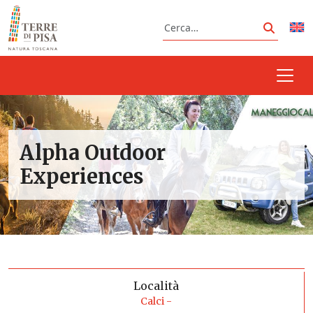
Vai al contenuto
Cerca
Cerca
Alpha Outdoor
Experiences
Località
Calci -