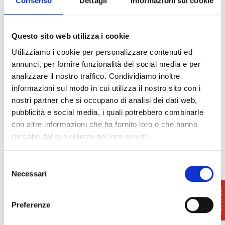
Consenso
Dettagli
Informazioni sui cookie
Tour in tutta la Toscana, organizzati e
personalizzati secondo le tue necessità e passioni.
Questo sito web utilizza i cookie
Trasferimenti in tutta la Toscana, da e per
Utilizziamo i cookie per personalizzare contenuti ed
aeroporti, stazioni, porti e località turistiche.
annunci, per fornire funzionalità dei social media e per
analizzare il nostro traffico. Condividiamo inoltre
Trasferimenti in tutta la Toscana su mezzi
informazioni sul modo in cui utilizza il nostro sito con i
confortevoli e di livello per eventi, fiere e congressi.
nostri partner che si occupano di analisi dei dati web,
pubblicità e social media, i quali potrebbero combinarle
con altre informazioni che ha fornito loro o che hanno
raccolto dal suo utilizzo dei loro servizi.
Dettagli
Selezione
Necessari
del
Fornitori di servizi
- Noleggio mezzi di
consenso
trasporto
Preferenze