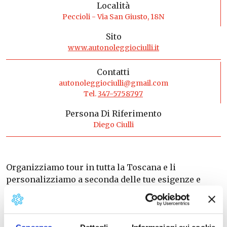
Località
Peccioli - Via San Giusto, 18N
Sito
www.autonoleggiociulli.it
Contatti
autonoleggiociulli@gmail.com
Tel.
347-5758797
Persona Di Riferimento
Diego Ciulli
Organizziamo tour in tutta la Toscana e li
personalizziamo a seconda delle tue esigenze e
delle tue passioni in modo da concentrare in una
sola giornata le esperienze e le emozioni che solo la
Toscana può dare.