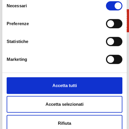
Necessari
del
consenso
Preferenze
Dettagli
Statistiche
Fornitori di servizi
- Agenzia incoming,
Wedding, Servizi turistici vari
Marketing
Contatti
Accetta tutti
Accetta selezionati
Rifiuta