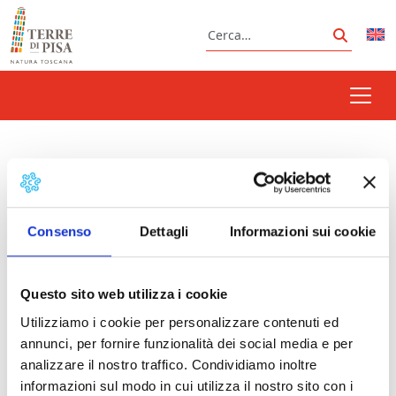
Vai al contenuto
Cerca
Cerca
Nessun risultato trovato
Non siamo riusciti a trovare quello che stai
Consenso
Dettagli
Informazioni sui cookie
cercando. Forse la ricerca ti può aiutare.
Cerca
Questo sito web utilizza i cookie
Utilizziamo i cookie per personalizzare contenuti ed
annunci, per fornire funzionalità dei social media e per
analizzare il nostro traffico. Condividiamo inoltre
informazioni sul modo in cui utilizza il nostro sito con i