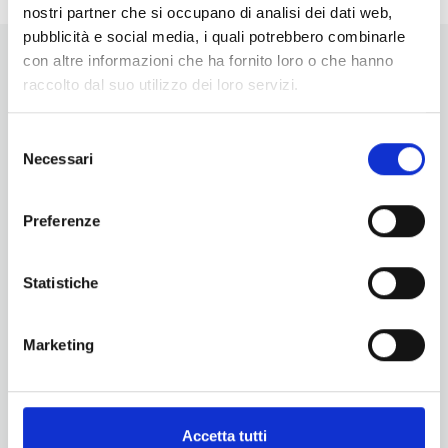
nostri partner che si occupano di analisi dei dati web,
pubblicità e social media, i quali potrebbero combinarle
con altre informazioni che ha fornito loro o che hanno
raccolto dal suo utilizzo dei loro servizi.
Selezione
Necessari
del
Vuoi aggiornamenti su cosa fare e cosa vedere nelle Terre
consenso
di Pisa?
Iscriviti alla nostra newsletter! Subito una sorpresa per te!
Preferenze
Iscriviti alla nostra Newsletter!
Statistiche
Per informazioni
Servizio Promozione e Sviluppo delle Imprese
Ufficio Internazionalizzazione, Turismo e Beni Culturali
Marketing
turismo@tno.camcom.it
#lemieTerrediPisa
Esperienze
Territori
Accetta tutti