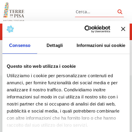
Vai al contenuto
Cerca
Cerc
Consenso
Dettagli
Informazioni sui cookie
Questo sito web utilizza i cookie
Utilizziamo i cookie per personalizzare contenuti ed
annunci, per fornire funzionalità dei social media e per
analizzare il nostro traffico. Condividiamo inoltre
informazioni sul modo in cui utilizza il nostro sito con i
nostri partner che si occupano di analisi dei dati web,
pubblicità e social media, i quali potrebbero combinarle
con altre informazioni che ha fornito loro o che hanno
Vuoi aggiornamenti su cosa fare e cosa vedere nelle Terre
di Pisa?
raccolto dal suo utilizzo dei loro servizi.
Iscriviti alla nostra newsletter! Subito una sorpresa per te!