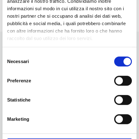
analizzare il nostro traffico. Condividiamo inoltre
<li>Non ci sono eventi in questo luogo</li>
informazioni sul modo in cui utilizza il nostro sito con i
nostri partner che si occupano di analisi dei dati web,
pubblicità e social media, i quali potrebbero combinarle
con altre informazioni che ha fornito loro o che hanno
raccolto dal suo utilizzo dei loro servizi.
Selezione
Necessari
del
consenso
Vuoi aggiornamenti su cosa fare e cosa vedere nelle Terre
Preferenze
di Pisa?
Iscriviti alla nostra newsletter! Subito una sorpresa per te!
Statistiche
Iscriviti alla nostra Newsletter!
Per informazioni
Marketing
Servizio Promozione e Sviluppo delle Imprese
Ufficio Internazionalizzazione, Turismo e Beni Culturali
turismo@tno.camcom.it