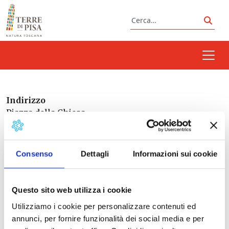
Vai al contenuto
Cerca
Cerc
Indirizzo
Piazza della Chiesa
Ponsacco
Italia
Toscana
Consenso
Dettagli
Informazioni sui cookie
Italia
Questo sito web utilizza i cookie
Utilizziamo i cookie per personalizzare contenuti ed
Prossimi eventi
annunci, per fornire funzionalità dei social media e per