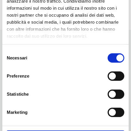
analizzare il nostro traffico. Condividiamo inoltre
<li>Non ci sono eventi in questo luogo</li>
informazioni sul modo in cui utilizza il nostro sito con i
nostri partner che si occupano di analisi dei dati web,
pubblicità e social media, i quali potrebbero combinarle
con altre informazioni che ha fornito loro o che hanno
raccolto dal suo utilizzo dei loro servizi.
Selezione
Necessari
del
consenso
Vuoi aggiornamenti su cosa fare e cosa vedere nelle Terre
Preferenze
di Pisa?
Iscriviti alla nostra newsletter! Subito una sorpresa per te!
Statistiche
Iscriviti alla nostra Newsletter!
Per informazioni
Marketing
Servizio Promozione e Sviluppo delle Imprese
Ufficio Internazionalizzazione, Turismo e Beni Culturali
turismo@tno.camcom.it