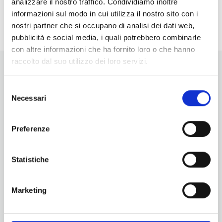
analizzare il nostro traffico. Condividiamo inoltre
<li>Non ci sono eventi in questo luogo</li>
informazioni sul modo in cui utilizza il nostro sito con i
nostri partner che si occupano di analisi dei dati web,
pubblicità e social media, i quali potrebbero combinarle
con altre informazioni che ha fornito loro o che hanno
raccolto dal suo utilizzo dei loro servizi.
Selezione
Necessari
del
consenso
Vuoi aggiornamenti su cosa fare e cosa vedere nelle Terre
Preferenze
di Pisa?
Iscriviti alla nostra newsletter! Subito una sorpresa per te!
Statistiche
Iscriviti alla nostra Newsletter!
Per informazioni
Marketing
Servizio Promozione e Sviluppo delle Imprese
Ufficio Internazionalizzazione, Turismo e Beni Culturali
turismo@tno.camcom.it