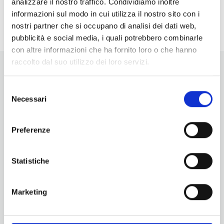
analizzare il nostro traffico. Condividiamo inoltre
<li>Non ci sono eventi in questo luogo</li>
informazioni sul modo in cui utilizza il nostro sito con i
nostri partner che si occupano di analisi dei dati web,
pubblicità e social media, i quali potrebbero combinarle
con altre informazioni che ha fornito loro o che hanno
raccolto dal suo utilizzo dei loro servizi.
Selezione
Necessari
del
consenso
Vuoi aggiornamenti su cosa fare e cosa vedere nelle Terre
Preferenze
di Pisa?
Iscriviti alla nostra newsletter! Subito una sorpresa per te!
Statistiche
Iscriviti alla nostra Newsletter!
Per informazioni
Marketing
Servizio Promozione e Sviluppo delle Imprese
Ufficio Internazionalizzazione, Turismo e Beni Culturali
turismo@tno.camcom.it