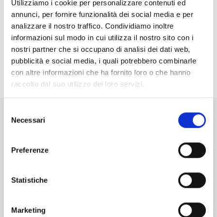
Utilizziamo i cookie per personalizzare contenuti ed
Mostra "Oltre 7.000 Metri di Storia: Le Mura
annunci, per fornire funzionalità dei social media e per
Etrusche di Volterra"
- 06/08/2026 - 30/09/2026
analizzare il nostro traffico. Condividiamo inoltre
- 10:00 - 18:00
informazioni sul modo in cui utilizza il nostro sito con i
Mostra "Jump: la fotografia in movimento" a
nostri partner che si occupano di analisi dei dati web,
Volterra
- 07/08/2026 - 27/09/2026 - 10:00 - 17:00
pubblicità e social media, i quali potrebbero combinarle
con altre informazioni che ha fornito loro o che hanno
raccolto dal suo utilizzo dei loro servizi.
Selezione
Necessari
del
consenso
Preferenze
Vuoi aggiornamenti su cosa fare e cosa vedere nelle Terre
di Pisa?
Statistiche
Iscriviti alla nostra newsletter! Subito una sorpresa per te!
Iscriviti alla nostra Newsletter!
Marketing