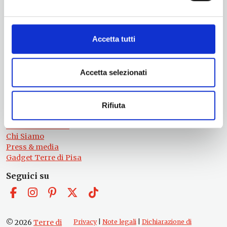
Per informazioni
Servizio Promozione e Sviluppo delle Imprese
Ufficio Internazionalizzazione, Turismo e Beni Culturali
Accetta tutti
turismo@tno.camcom.it
#lemieTerrediPisa
Accetta selezionati
Esperienze
Territori
Eventi
Itinerari
Rifiuta
Attrazioni
Prodotti e Servizi
Chi Siamo
Press & media
Gadget Terre di Pisa
Seguici su
© 2026
Terre di
Privacy
|
Note legali
|
Dichiarazione di