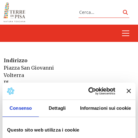
Vai al contenuto
Cerca
Cerc
Indirizzo
Piazza San Giovanni
Volterra
PI
Toscana
56048
Italia
Consenso
Dettagli
Informazioni sui cookie
Questo sito web utilizza i cookie
Prossimi eventi