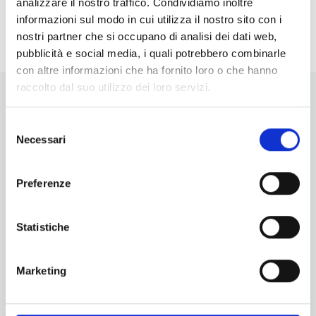
analizzare il nostro traffico. Condividiamo inoltre
<li>Non ci sono eventi in questo luogo</li>
informazioni sul modo in cui utilizza il nostro sito con i
nostri partner che si occupano di analisi dei dati web,
pubblicità e social media, i quali potrebbero combinarle
con altre informazioni che ha fornito loro o che hanno
raccolto dal suo utilizzo dei loro servizi.
Selezione
Necessari
del
consenso
Vuoi aggiornamenti su cosa fare e cosa vedere nelle Terre
Preferenze
di Pisa?
Iscriviti alla nostra newsletter! Subito una sorpresa per te!
Statistiche
Iscriviti alla nostra Newsletter!
Per informazioni
Marketing
Servizio Promozione e Sviluppo delle Imprese
Ufficio Internazionalizzazione, Turismo e Beni Culturali
turismo@tno.camcom.it