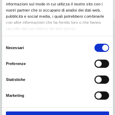
informazioni sul modo in cui utilizza il nostro sito con i
nostri partner che si occupano di analisi dei dati web,
pubblicità e social media, i quali potrebbero combinarle
con altre informazioni che ha fornito loro o che hanno
raccolto dal suo utilizzo dei loro servizi.
Selezione
Necessari
del
consenso
Vuoi aggiornamenti su cosa fare e cosa vedere nelle Terre
di Pisa?
Preferenze
Iscriviti alla nostra newsletter! Subito una sorpresa per te!
Iscriviti alla nostra Newsletter!
Statistiche
Per informazioni
Servizio Promozione e Sviluppo delle Imprese
Marketing
Ufficio Internazionalizzazione, Turismo e Beni Culturali
turismo@tno.camcom.it
#lemieTerrediPisa