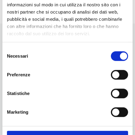
informazioni sul modo in cui utilizza il nostro sito con i
nostri partner che si occupano di analisi dei dati web,
pubblicità e social media, i quali potrebbero combinarle
con altre informazioni che ha fornito loro o che hanno
raccolto dal suo utilizzo dei loro servizi.
Selezione
Necessari
del
consenso
Vuoi aggiornamenti su cosa fare e cosa vedere nelle Terre
di Pisa?
Preferenze
Iscriviti alla nostra newsletter! Subito una sorpresa per te!
Iscriviti alla nostra Newsletter!
Statistiche
Per informazioni
Servizio Promozione e Sviluppo delle Imprese
Marketing
Ufficio Internazionalizzazione, Turismo e Beni Culturali
turismo@tno.camcom.it
#lemieTerrediPisa