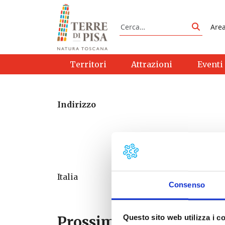
Vai al contenuto
Cerca
Are
Cerca
Territori
Attrazioni
Eventi
Indirizzo
Italia
Consenso
Prossimi eventi
Questo sito web utilizza i c