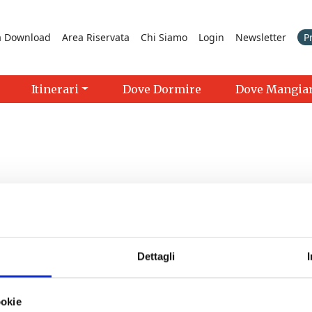
a Download
Area Riservata
Chi Siamo
Login
Newsletter
P
Itinerari
Dove Dormire
Dove Mangia
Dettagli
ookie