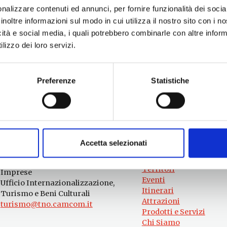
nalizzare contenuti ed annunci, per fornire funzionalità dei socia
i>
inoltre informazioni sul modo in cui utilizza il nostro sito con i 
icità e social media, i quali potrebbero combinarle con altre inform
lizzo dei loro servizi.
Preferenze
Statistiche
Accetta selezionati
Per informazioni
#lemieTerrediPisa
Esperienze
Servizio Promozione e Sviluppo delle
Territori
Imprese
Eventi
Ufficio Internazionalizzazione,
Itinerari
Turismo e Beni Culturali
Attrazioni
turismo@tno.camcom.it
Prodotti e Servizi
Chi Siamo