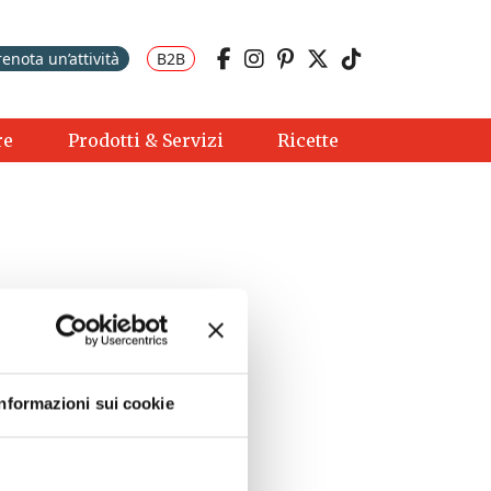
renota un’attività
B2B
re
Prodotti & Servizi
Ricette
Informazioni sui cookie