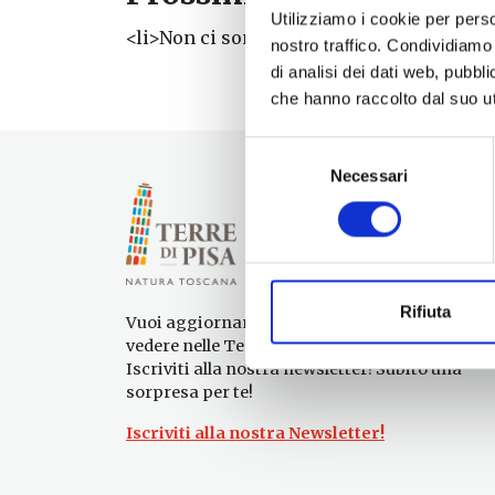
Utilizziamo i cookie per perso
<li>Non ci sono eventi in questo luogo</l
nostro traffico. Condividiamo 
di analisi dei dati web, pubbl
che hanno raccolto dal suo uti
Selezione
Necessari
del
consenso
Rifiuta
Vuoi aggiornamenti su cosa fare e cosa
vedere nelle Terre di Pisa?
Iscriviti alla nostra newsletter! Subito una
sorpresa per te!
Iscriviti alla nostra Newsletter!