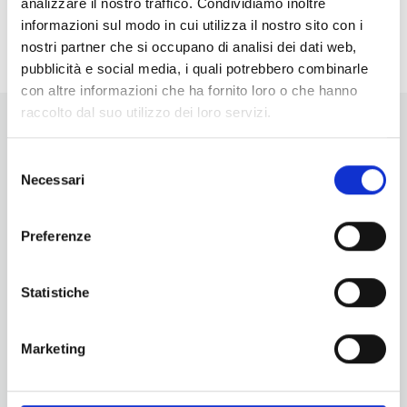
analizzare il nostro traffico. Condividiamo inoltre
<li>Non ci sono eventi in questo luogo</li>
informazioni sul modo in cui utilizza il nostro sito con i
nostri partner che si occupano di analisi dei dati web,
pubblicità e social media, i quali potrebbero combinarle
con altre informazioni che ha fornito loro o che hanno
raccolto dal suo utilizzo dei loro servizi.
Selezione
Necessari
del
consenso
Vuoi aggiornamenti su cosa fare e cosa vedere nelle Terre
Preferenze
di Pisa?
Iscriviti alla nostra newsletter! Subito una sorpresa per te!
Statistiche
Iscriviti alla nostra Newsletter!
Per informazioni
Marketing
Servizio Promozione e Sviluppo delle Imprese
Ufficio Internazionalizzazione, Turismo e Beni Culturali
turismo@tno.camcom.it