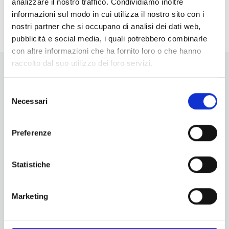
analizzare il nostro traffico. Condividiamo inoltre
<li>Non ci sono eventi in questo luogo</li>
informazioni sul modo in cui utilizza il nostro sito con i
nostri partner che si occupano di analisi dei dati web,
pubblicità e social media, i quali potrebbero combinarle
con altre informazioni che ha fornito loro o che hanno
raccolto dal suo utilizzo dei loro servizi.
Selezione
Necessari
del
consenso
Vuoi aggiornamenti su cosa fare e cosa vedere nelle Terre
Preferenze
di Pisa?
Iscriviti alla nostra newsletter! Subito una sorpresa per te!
Statistiche
Iscriviti alla nostra Newsletter!
Per informazioni
Marketing
Servizio Promozione e Sviluppo delle Imprese
Ufficio Internazionalizzazione, Turismo e Beni Culturali
turismo@tno.camcom.it