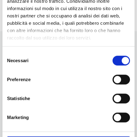
analizzare il nostro traffico. Condividiamo inoltre
<li>Non ci sono eventi in questo luogo</li>
informazioni sul modo in cui utilizza il nostro sito con i
nostri partner che si occupano di analisi dei dati web,
pubblicità e social media, i quali potrebbero combinarle
con altre informazioni che ha fornito loro o che hanno
raccolto dal suo utilizzo dei loro servizi.
Selezione
Necessari
del
consenso
Vuoi aggiornamenti su cosa fare e cosa vedere nelle Terre
Preferenze
di Pisa?
Iscriviti alla nostra newsletter! Subito una sorpresa per te!
Statistiche
Iscriviti alla nostra Newsletter!
Per informazioni
Marketing
Servizio Promozione e Sviluppo delle Imprese
Ufficio Internazionalizzazione, Turismo e Beni Culturali
turismo@tno.camcom.it