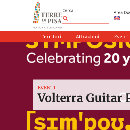
Vai al contenuto
Cerca
Area Do
Cerca
Territori
Attrazioni
Eventi
EVENTI
Volterra Guitar 