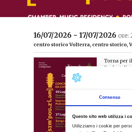
16/07/2026 - 17/07/2026
ore: 
centro storico Volterra, centro storico, 
Torna per i
Project
di c
luglio alle
Il primo pr
Palazzo dei
Consenso
Programma c
Il Progetto
formazione 
Questo sito web utilizza i c
formativo a
Utilizziamo i cookie per perso
altissimo l