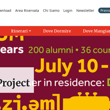
wnload
Area Riservata
Chi Siamo
Login
Newsletter
Prenot
Itinerari
Dove Dormire
Dove Mangia
Project