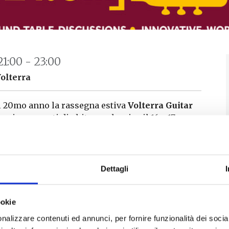
21:00 - 23:00
Volterra
l 20mo anno la rassegna estiva
Volterra Guitar
orsi e concerti di chitarra classica il 16 e 17
 ore 21.00
.
esso la Chiesa di S.Agostino e il secondo a
 Priori. Concerti sono a ingresso libero
Dettagli
licca sulla locandina oppure alla
pagina
 Volterra è un innovativo esperimento di
per chitarra classica che offre un percorso
ookie
 360 gradi con
masterclass di chitarra
di
nalizzare contenuti ed annunci, per fornire funzionalità dei socia
ivello , formazione in
fisiologia
musicale e