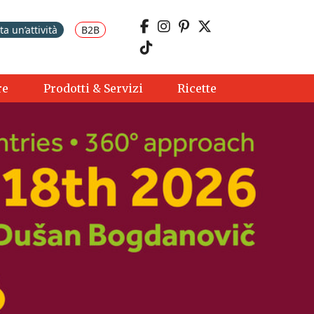
a un’attività
B2B
re
Prodotti & Servizi
Ricette