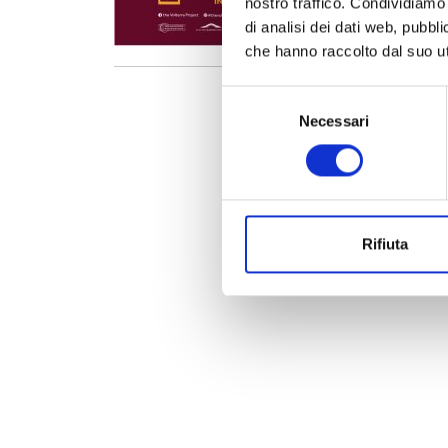
nostro traffico. Condividiamo 
seminari d
di analisi dei dati web, pubbl
professioni
che hanno raccolto dal suo uti
Selezione
Necessari
del
consenso
Rifiuta