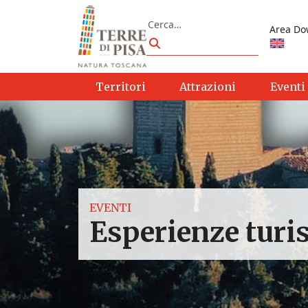
Vai al contenuto
Cerca
Area Do
Cerca
Territori
Attrazioni
Eventi
EVENTI
Esperienze turis