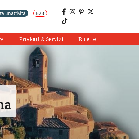
a un’attività
B2B
re
Prodotti & Servizi
Ricette
na