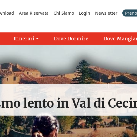
wnload
Area Riservata
Chi Siamo
Login
Newsletter
Prenot
Itinerari
Dove Dormire
Dove Mangia
mo lento in Val di Ceci