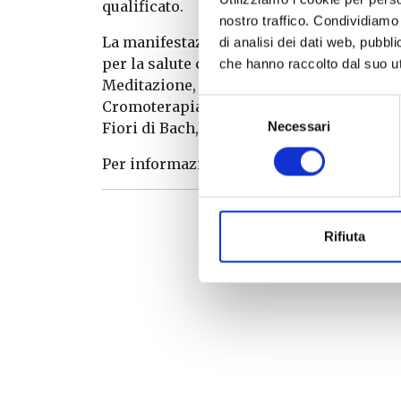
qualificato.
nostro traffico. Condividiamo 
La manifestazione è una boccata di ossigen
di analisi dei dati web, pubbl
per la salute come il Tui Na, il Ku nye, lo 
che hanno raccolto dal suo uti
Meditazione, al Tai Chi, allo Yoga. Ci sono
Selezione
Cromoterapia, la Pranoterapia, la Terapia 
Necessari
del
Fiori di Bach, la Floriterapia, la Cosmesi 
consenso
Per informazioni, consultare la
pagina
Rifiuta