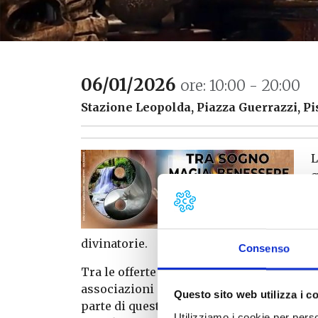
06/01/2026
ore: 10:00 - 20:00
Stazione Leopolda, Piazza Guerrazzi, Pi
L
g
a
t
i
divinatorie.
Consenso
Tra le offerte spiccano le iniziative cult
associazioni e personaggi noti non solo t
Questo sito web utilizza i c
parte di questo “antico sapere”, è stato 
Utilizziamo i cookie per perso