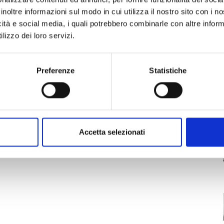
inoltre informazioni sul modo in cui utilizza il nostro sito con i 
o in cui potersi rigenerare, attraverso le arti
icità e social media, i quali potrebbero combinarle con altre inform
Shiatzu, l’Ayurveda, e le varie discipline, dalla
lizzo dei loro servizi.
 poi la Magnetoterapia, la Cristalloterapia, la
del suono, l’Ipnosi regressiva, il Rebirthing, i
Preferenze
Statistiche
naturale, l’Erboristeria.
Accetta selezionati