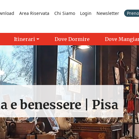
wnload
Area Riservata
Chi Siamo
Login
Newsletter
Prenot
Itinerari
Dove Dormire
Dove Mangia
a e benessere | Pisa