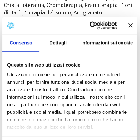
Cristalloterapia, Cromoterapia, Pranoterapia, Fiori
di Bach, Terapia del suono, Artigianato
Internazionale e Orientale, Cosmesi naturale,
Discipline olistiche, orientali e bionaturali, Editoria,
Erboristeria, Ethnic style, Arti Divinatorie.
Consenso
Dettagli
Informazioni sui cookie
Programma alla
pagina
Questo sito web utilizza i cookie
Orari apertura: 15.00-23.00
Utilizziamo i cookie per personalizzare contenuti ed
annunci, per fornire funzionalità dei social media e per
Ingresso a pagamento
analizzare il nostro traffico. Condividiamo inoltre
informazioni sul modo in cui utilizza il nostro sito con i
Info
: Alter Ego Fiere
nostri partner che si occupano di analisi dei dati web,
333.3405845 e 333.4317972
pubblicità e social media, i quali potrebbero combinarle
www.alteregofiere.com
con altre informazioni che ha fornito loro o che hanno
Pagina FB
raccolto dal suo utilizzo dei loro servizi.