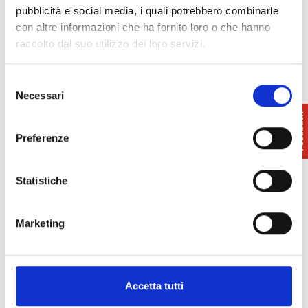
pubblicità e social media, i quali potrebbero combinarle
con altre informazioni che ha fornito loro o che hanno
raccolto dal suo utilizzo dei loro servizi.
Selezione
Necessari
del
consenso
Preferenze
Statistiche
Marketing
Info e prenotazioni
Giallo Mare
Accetta tutti
0571-81629 o 0571-83758
info@giallomare.it