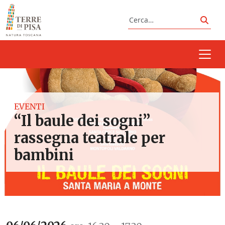
Vai al contenuto
Cerca
Cerc
EVENTI
“Il baule dei sogni”
rassegna teatrale per
bambini