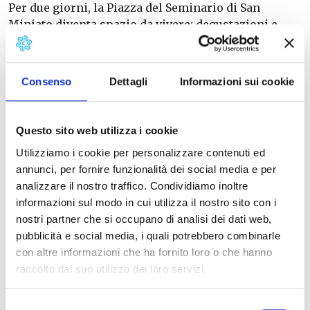
Per due giorni, la Piazza del Seminario di San
Miniato diventa spazio da vivere: degustazioni e
vendita di tartufo e vini Colline Sanminiatesi, visita
al
Museo del Tartufo MuTart,
Mercato della Terra
con show cooking.
Consenso
Dettagli
Informazioni sui cookie
Le famiglie possono vivere attività di
intrattenimento per i più piccoli, mentre
l’atmosfera per i giovani si accende fino a sera con
Questo sito web utilizza i cookie
DJ set.
Utilizziamo i cookie per personalizzare contenuti ed
Programma alla
pagina
annunci, per fornire funzionalità dei social media e per
analizzare il nostro traffico. Condividiamo inoltre
informazioni sul modo in cui utilizza il nostro sito con i
INFO
:
San Miniato Promozione
nostri partner che si occupano di analisi dei dati web,
0571.42745
pubblicità e social media, i quali potrebbero combinarle
Website
|
E-mail
con altre informazioni che ha fornito loro o che hanno
raccolto dal suo utilizzo dei loro servizi.
Selezione