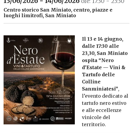
13/06/2026 - 14/06/2026
ore: 17:30 - 23:30
Centro storico San Miniato, centro, piazze e
luoghi limitrofi, San Miniato
Il 13 e 14 giugno,
dalle 17:30 alle
23,30,
San Miniato
ospita “Nero
d’Estate — Vini &
Tartufo delle
Colline
Sanminiatesi”
,
l’evento dedicato al
tartufo nero estivo
e alle eccellenze
vinicole del
territorio.