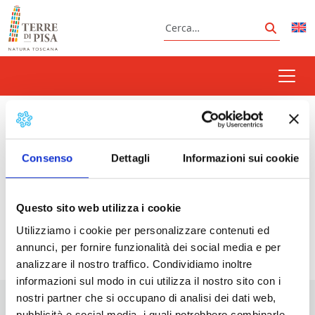
Vai al contenuto
Cerca
Cerca
zuppa
Consenso
Dettagli
Informazioni sui cookie
Prossimi eventi
Questo sito web utilizza i cookie
Utilizziamo i cookie per personalizzare contenuti ed
<li>Non ci sono eventi con questo tag</li>
annunci, per fornire funzionalità dei social media e per
analizzare il nostro traffico. Condividiamo inoltre
informazioni sul modo in cui utilizza il nostro sito con i
nostri partner che si occupano di analisi dei dati web,
pubblicità e social media, i quali potrebbero combinarle