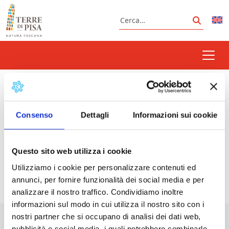
Vai al contenuto
Cerca
Cerca
via nunziatina
Consenso
Dettagli
Informazioni sui cookie
Prossimi eventi
Questo sito web utilizza i cookie
Utilizziamo i cookie per personalizzare contenuti ed
<li>Non ci sono eventi con questo tag</li>
annunci, per fornire funzionalità dei social media e per
analizzare il nostro traffico. Condividiamo inoltre
informazioni sul modo in cui utilizza il nostro sito con i
nostri partner che si occupano di analisi dei dati web,
pubblicità e social media, i quali potrebbero combinarle