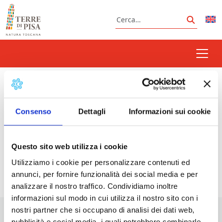
Vai al contenuto
Cerca
Cerca
vagamonti
Consenso
Dettagli
Informazioni sui cookie
Prossimi eventi
Questo sito web utilizza i cookie
Utilizziamo i cookie per personalizzare contenuti ed
<li>Non ci sono eventi con questo tag</li>
annunci, per fornire funzionalità dei social media e per
analizzare il nostro traffico. Condividiamo inoltre
informazioni sul modo in cui utilizza il nostro sito con i
nostri partner che si occupano di analisi dei dati web,
pubblicità e social media, i quali potrebbero combinarle