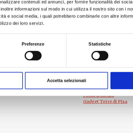
nalizzare contenuti ed annunci, per fornire funzionalità dei socia
inoltre informazioni sul modo in cui utilizza il nostro sito con i 
icità e social media, i quali potrebbero combinarle con altre inform
lizzo dei loro servizi.
Preferenze
Statistiche
Per informazioni
#lemieTerrediPisa
Esperienze
Servizio Promozione e Sviluppo delle
Territori
Imprese
Eventi
Ufficio Internazionalizzazione,
Itinerari
Turismo e Beni Culturali
Attrazioni
turismo@tno.camcom.it
Accetta selezionati
Prodotti e Servizi
Chi Siamo
Press & media
Gadget Terre di Pisa