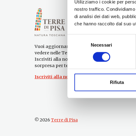
Utilizziamo i cookie per perso
nostro traffico. Condividiamo 
di analisi dei dati web, pubbl
che hanno raccolto dal suo uti
Selezione
Necessari
del
Vuoi aggiornamenti su cosa fare e cosa
consenso
vedere nelle Terre di Pisa?
Iscriviti alla nostra newsletter! Subito una
sorpresa per te!
Iscriviti alla nostra Newsletter!
Rifiuta
© 2026
Terre di Pisa