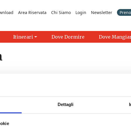
wnload
Area Riservata
Chi Siamo
Login
Newsletter
Prenot
Itinerari
Dove Dormire
Dove Mangia
a
Dettagli
>
ookie