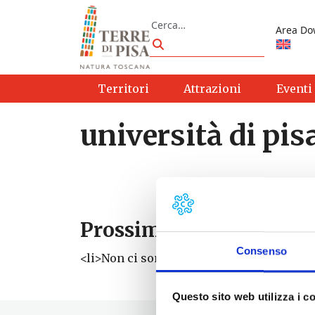
Vai al contenuto
Cerca
Area Do
Cerca
Territori
Attrazioni
Eventi
università di pis
Prossimi eventi
Consenso
<li>Non ci sono eventi con questo tag</li
Questo sito web utilizza i c