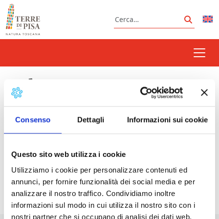
Vai al contenuto
Cerca
Cerca
under 23
Consenso
Dettagli
Informazioni sui cookie
Prossimi eventi
Questo sito web utilizza i cookie
Coppa Ciclistica del Mobilio | Ponsacco
-
Utilizziamo i cookie per personalizzare contenuti ed
13/10/2026 - 9:00 - 18:00
annunci, per fornire funzionalità dei social media e per
analizzare il nostro traffico. Condividiamo inoltre
informazioni sul modo in cui utilizza il nostro sito con i
nostri partner che si occupano di analisi dei dati web,