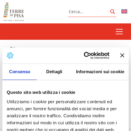
Vai al contenuto
Cerca
Cerca
Uliveto Terme
Consenso
Dettagli
Informazioni sui cookie
Prossimi eventi
Questo sito web utilizza i cookie
Sagra del pesce e dello sport | Uliveto Terme
-
Utilizziamo i cookie per personalizzare contenuti ed
07/08/2026 - 23/08/2026 - 19:00 - 23:00
annunci, per fornire funzionalità dei social media e per
analizzare il nostro traffico. Condividiamo inoltre
informazioni sul modo in cui utilizza il nostro sito con i
nostri partner che si occupano di analisi dei dati web,