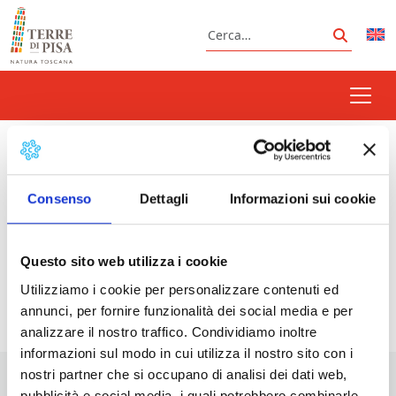
Vai al contenuto
Cerca
Cerca
Teatro Silenzio
Consenso
Dettagli
Informazioni sui cookie
Prossimi eventi
Questo sito web utilizza i cookie
Utilizziamo i cookie per personalizzare contenuti ed
<li>Non ci sono eventi con questo tag</li>
annunci, per fornire funzionalità dei social media e per
analizzare il nostro traffico. Condividiamo inoltre
informazioni sul modo in cui utilizza il nostro sito con i
nostri partner che si occupano di analisi dei dati web,
pubblicità e social media, i quali potrebbero combinarle