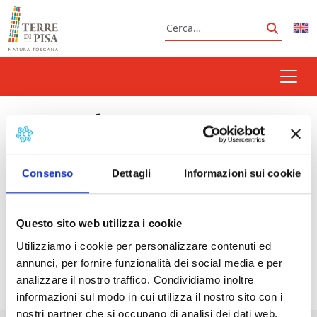
Vai al contenuto
Cerca
Cerca
spettacolo
Consenso
Dettagli
Informazioni sui cookie
Prossimi eventi
Questo sito web utilizza i cookie
Utopia del Buongusto Festival: teatro e cena
-
Utilizziamo i cookie per personalizzare contenuti ed
28/08/2026 - 31/10/2026 - 20:00 - 23:45
annunci, per fornire funzionalità dei social media e per
analizzare il nostro traffico. Condividiamo inoltre
informazioni sul modo in cui utilizza il nostro sito con i
nostri partner che si occupano di analisi dei dati web,