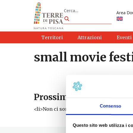
Vai al contenuto
Cerca
Area Do
Cerca
Territori
Attrazioni
Eventi
small movie fest
Prossimi eventi
Consenso
<li>Non ci sono eventi con questo tag</li
Questo sito web utilizza i c