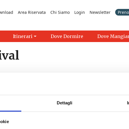
wnload
Area Riservata
Chi Siamo
Login
Newsletter
Prenot
Itinerari
Dove Dormire
Dove Mangia
ival
Dettagli
>
ookie