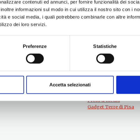
nalizzare contenuti ed annunci, per fornire funzionalità dei socia
inoltre informazioni sul modo in cui utilizza il nostro sito con i 
icità e social media, i quali potrebbero combinarle con altre inform
lizzo dei loro servizi.
Preferenze
Statistiche
Per informazioni
#lemieTerrediPisa
Esperienze
Servizio Promozione e Sviluppo delle
Territori
Imprese
Eventi
Ufficio Internazionalizzazione,
Itinerari
Turismo e Beni Culturali
Attrazioni
turismo@tno.camcom.it
Accetta selezionati
Prodotti e Servizi
Chi Siamo
Press & media
Gadget Terre di Pisa