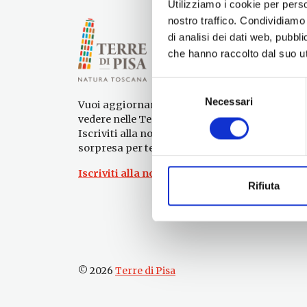
Utilizziamo i cookie per perso
nostro traffico. Condividiamo 
di analisi dei dati web, pubbl
che hanno raccolto dal suo uti
Selezione
Necessari
del
Vuoi aggiornamenti su cosa fare e cosa
consenso
vedere nelle Terre di Pisa?
Iscriviti alla nostra newsletter! Subito una
sorpresa per te!
Iscriviti alla nostra Newsletter!
Rifiuta
© 2026
Terre di Pisa