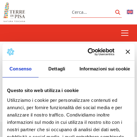
Vai al contenuto
Cerca
Cerca
sete sois sete luas
Consenso
Dettagli
Informazioni sui cookie
Prossimi eventi
Questo sito web utilizza i cookie
Utilizziamo i cookie per personalizzare contenuti ed
<li>Non ci sono eventi con questo tag</li>
annunci, per fornire funzionalità dei social media e per
analizzare il nostro traffico. Condividiamo inoltre
informazioni sul modo in cui utilizza il nostro sito con i
nostri partner che si occupano di analisi dei dati web,
pubblicità e social media, i quali potrebbero combinarle