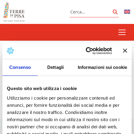
Vai al contenuto
Cerca
Cerca
serata fortunata
Consenso
Dettagli
Informazioni sui cookie
Prossimi eventi
Questo sito web utilizza i cookie
Utilizziamo i cookie per personalizzare contenuti ed
<li>Non ci sono eventi con questo tag</li>
annunci, per fornire funzionalità dei social media e per
analizzare il nostro traffico. Condividiamo inoltre
informazioni sul modo in cui utilizza il nostro sito con i
nostri partner che si occupano di analisi dei dati web,
pubblicità e social media, i quali potrebbero combinarle