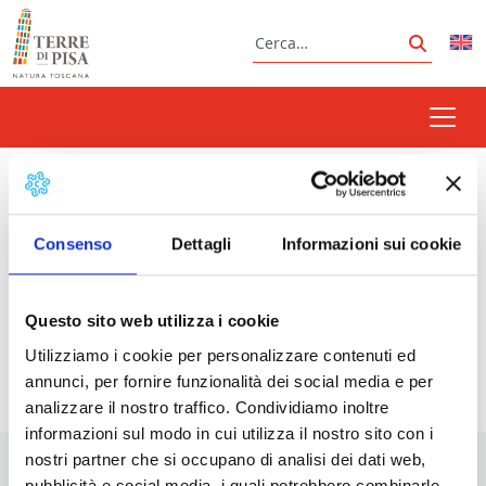
Vai al contenuto
Cerca
Cerca
scart
Consenso
Dettagli
Informazioni sui cookie
Prossimi eventi
Questo sito web utilizza i cookie
Utilizziamo i cookie per personalizzare contenuti ed
<li>Non ci sono eventi con questo tag</li>
annunci, per fornire funzionalità dei social media e per
analizzare il nostro traffico. Condividiamo inoltre
informazioni sul modo in cui utilizza il nostro sito con i
nostri partner che si occupano di analisi dei dati web,
pubblicità e social media, i quali potrebbero combinarle