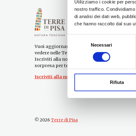
Utilizziamo i cookie per perso
nostro traffico. Condividiamo 
di analisi dei dati web, pubbl
che hanno raccolto dal suo uti
Selezione
Necessari
del
Vuoi aggiornamenti su cosa fare e cosa
consenso
vedere nelle Terre di Pisa?
Iscriviti alla nostra newsletter! Subito una
sorpresa per te!
Iscriviti alla nostra Newsletter!
Rifiuta
© 2026
Terre di Pisa