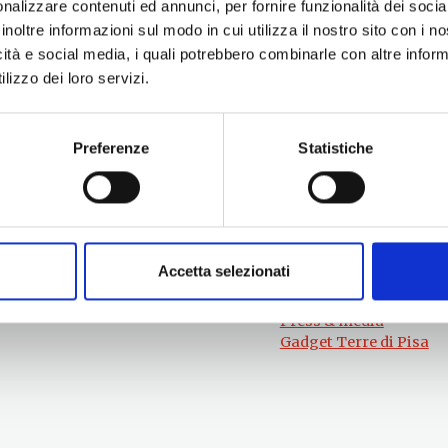
nalizzare contenuti ed annunci, per fornire funzionalità dei socia
inoltre informazioni sul modo in cui utilizza il nostro sito con i 
icità e social media, i quali potrebbero combinarle con altre inform
lizzo dei loro servizi.
Preferenze
Statistiche
Per informazioni
#lemieTerrediPisa
Esperienze
Servizio Promozione e Sviluppo delle
Territori
Imprese
Eventi
Ufficio Internazionalizzazione,
Itinerari
Turismo e Beni Culturali
Attrazioni
turismo@tno.camcom.it
Accetta selezionati
Prodotti e Servizi
Chi Siamo
Press & media
Gadget Terre di Pisa