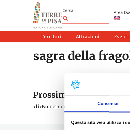
Vai al contenuto
Cerca
Area Do
Cerca
Territori
Attrazioni
Eventi
sagra della frago
Prossimi eventi
Consenso
<li>Non ci sono eventi con questo tag</li
Questo sito web utilizza i c