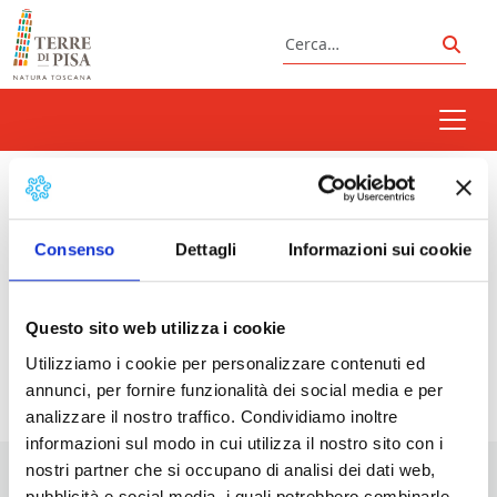
Vai al contenuto
Cerca
Cerc
sabato raccontando
Consenso
Dettagli
Informazioni sui cookie
Prossimi eventi
Questo sito web utilizza i cookie
Utilizziamo i cookie per personalizzare contenuti ed
<li>Non ci sono eventi con questo tag</li>
annunci, per fornire funzionalità dei social media e per
analizzare il nostro traffico. Condividiamo inoltre
informazioni sul modo in cui utilizza il nostro sito con i
nostri partner che si occupano di analisi dei dati web,
pubblicità e social media, i quali potrebbero combinarle