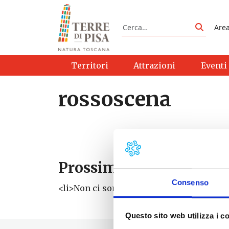
Vai al contenuto
Cerca
Are
Cerca
Territori
Attrazioni
Eventi
rossoscena
Prossimi eventi
Consenso
<li>Non ci sono eventi con questo tag</li
Questo sito web utilizza i c