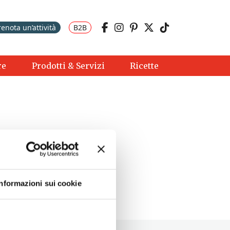
renota un’attività
B2B
re
Prodotti & Servizi
Ricette
Informazioni sui cookie