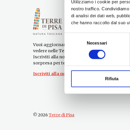
Utilizziamo i cookie per perso
nostro traffico. Condividiamo 
di analisi dei dati web, pubbl
che hanno raccolto dal suo uti
Selezione
Necessari
del
Vuoi aggiornamenti su cosa fare e cosa
consenso
vedere nelle Terre di Pisa?
Iscriviti alla nostra newsletter! Subito una
sorpresa per te!
Iscriviti alla nostra Newsletter!
Rifiuta
© 2026
Terre di Pisa