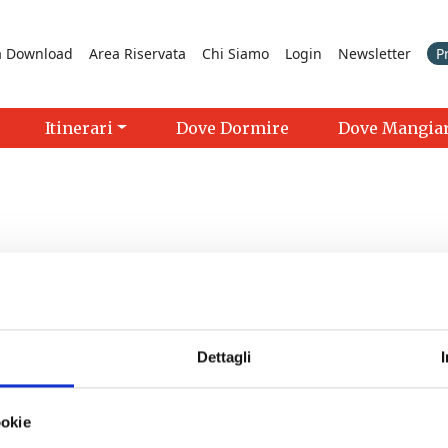
a Download
Area Riservata
Chi Siamo
Login
Newsletter
P
Itinerari
Dove Dormire
Dove Mangia
Dettagli
>
ookie