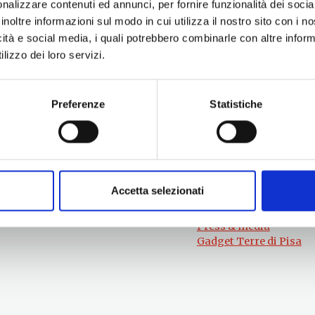
nalizzare contenuti ed annunci, per fornire funzionalità dei socia
inoltre informazioni sul modo in cui utilizza il nostro sito con i 
icità e social media, i quali potrebbero combinarle con altre inform
lizzo dei loro servizi.
Preferenze
Statistiche
Per informazioni
#lemieTerrediPisa
Esperienze
Servizio Promozione e Sviluppo delle
Territori
Imprese
Eventi
Ufficio Internazionalizzazione,
Itinerari
Turismo e Beni Culturali
Attrazioni
turismo@tno.camcom.it
Accetta selezionati
Prodotti e Servizi
Chi Siamo
Press & media
Gadget Terre di Pisa