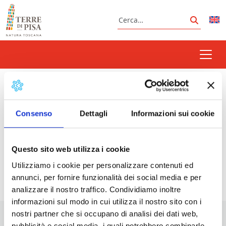
Vai al contenuto
Cerca
Cerca
regata storica
Consenso
Dettagli
Informazioni sui cookie
Prossimi eventi
Questo sito web utilizza i cookie
Utilizziamo i cookie per personalizzare contenuti ed
<li>Non ci sono eventi con questo tag</li>
annunci, per fornire funzionalità dei social media e per
analizzare il nostro traffico. Condividiamo inoltre
informazioni sul modo in cui utilizza il nostro sito con i
nostri partner che si occupano di analisi dei dati web,
pubblicità e social media, i quali potrebbero combinarle