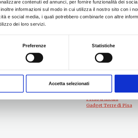
nalizzare contenuti ed annunci, per fornire funzionalità dei socia
inoltre informazioni sul modo in cui utilizza il nostro sito con i 
icità e social media, i quali potrebbero combinarle con altre inform
lizzo dei loro servizi.
Preferenze
Statistiche
Per informazioni
#lemieTerrediPisa
Esperienze
Servizio Promozione e Sviluppo delle
Territori
Imprese
Eventi
Ufficio Internazionalizzazione,
Itinerari
Turismo e Beni Culturali
Attrazioni
turismo@tno.camcom.it
Accetta selezionati
Prodotti e Servizi
Chi Siamo
Press & media
Gadget Terre di Pisa