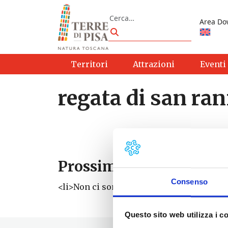
Vai al contenuto
Cerca
Area Do
Cerca
Territori
Attrazioni
Eventi
regata di san ran
Prossimi eventi
Consenso
<li>Non ci sono eventi con questo tag</li
Questo sito web utilizza i c