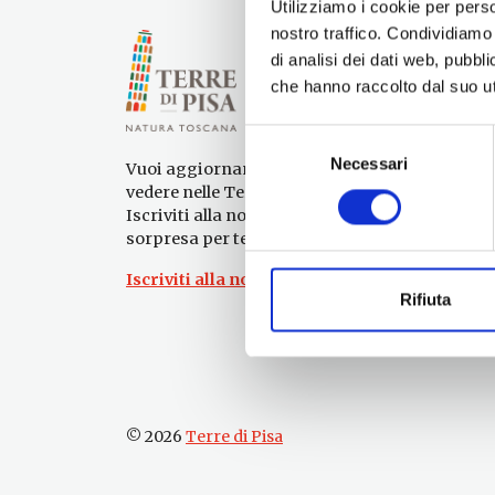
Utilizziamo i cookie per perso
nostro traffico. Condividiamo 
di analisi dei dati web, pubbl
che hanno raccolto dal suo uti
Selezione
Necessari
del
Vuoi aggiornamenti su cosa fare e cosa
consenso
vedere nelle Terre di Pisa?
Iscriviti alla nostra newsletter! Subito una
sorpresa per te!
Iscriviti alla nostra Newsletter!
Rifiuta
© 2026
Terre di Pisa