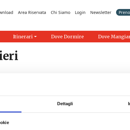
wnload
Area Riservata
Chi Siamo
Login
Newsletter
Prenot
Itinerari
Dove Dormire
Dove Mangia
ieri
Dettagli
>
ookie