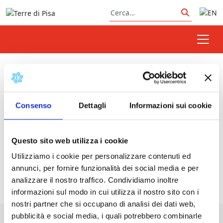
Vai al contenuto
Cerca
Cerca
primi piatti
Consenso
Dettagli
Informazioni sui cookie
Prossimi eventi
Questo sito web utilizza i cookie
Festa dei primi | Vicopisano
- 29/08/2026 -
Utilizziamo i cookie per personalizzare contenuti ed
30/08/2026 - 19:00 - 23:30
annunci, per fornire funzionalità dei social media e per
analizzare il nostro traffico. Condividiamo inoltre
informazioni sul modo in cui utilizza il nostro sito con i
nostri partner che si occupano di analisi dei dati web,
pubblicità e social media, i quali potrebbero combinarle