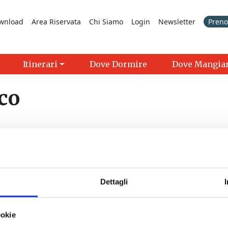
wnload
Area Riservata
Chi Siamo
Login
Newsletter
Prenot
Itinerari
Dove Dormire
Dove Mangia
co
Dettagli
- 26/12/2026 - 10/01/2027 - Tutto il giorno
ookie