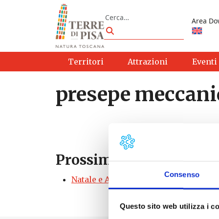
Vai al contenuto
Cerca
Area Do
Cerca
Territori
Attrazioni
Eventi
presepe meccani
Prossimi eventi
Consenso
Natale e Arte dei presepi a Riparbella
Questo sito web utilizza i c