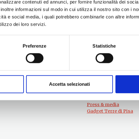
nalizzare contenuti ed annunci, per fornire funzionalità dei socia
inoltre informazioni sul modo in cui utilizza il nostro sito con i 
icità e social media, i quali potrebbero combinarle con altre inform
lizzo dei loro servizi.
Preferenze
Statistiche
Per informazioni
#lemieTerrediPisa
Esperienze
Servizio Promozione e Sviluppo delle
Territori
Imprese
Eventi
Ufficio Internazionalizzazione,
Itinerari
Turismo e Beni Culturali
Accetta selezionati
Attrazioni
turismo@tno.camcom.it
Prodotti e Servizi
Chi Siamo
Press & media
Gadget Terre di Pisa