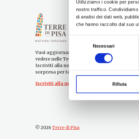
Utilizziamo i cookie per perso
nostro traffico. Condividiamo 
di analisi dei dati web, pubbl
che hanno raccolto dal suo uti
Selezione
Necessari
del
Vuoi aggiornamenti su cosa fare e cosa
consenso
vedere nelle Terre di Pisa?
Iscriviti alla nostra newsletter! Subito una
sorpresa per te!
Iscriviti alla nostra Newsletter!
Rifiuta
© 2026
Terre di Pisa