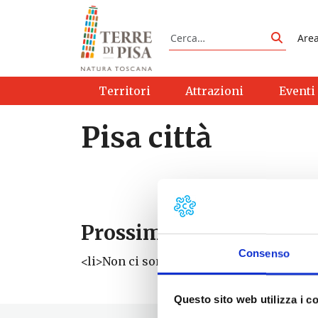
Vai al contenuto
Cerca
Are
Cerca
Territori
Attrazioni
Eventi
Pisa città
Prossimi eventi
Consenso
<li>Non ci sono eventi con questo tag</li
Questo sito web utilizza i c