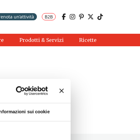
renota un’attività
B2B
re
Prodotti & Servizi
Ricette
Informazioni sui cookie