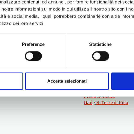
nalizzare contenuti ed annunci, per fornire funzionalità dei socia
inoltre informazioni sul modo in cui utilizza il nostro sito con i 
icità e social media, i quali potrebbero combinarle con altre inform
lizzo dei loro servizi.
Preferenze
Statistiche
Per informazioni
#lemieTerrediPisa
Esperienze
Servizio Promozione e Sviluppo delle
Territori
Imprese
Eventi
Ufficio Internazionalizzazione,
Itinerari
Turismo e Beni Culturali
Attrazioni
turismo@tno.camcom.it
Accetta selezionati
Prodotti e Servizi
Chi Siamo
Press & media
Gadget Terre di Pisa