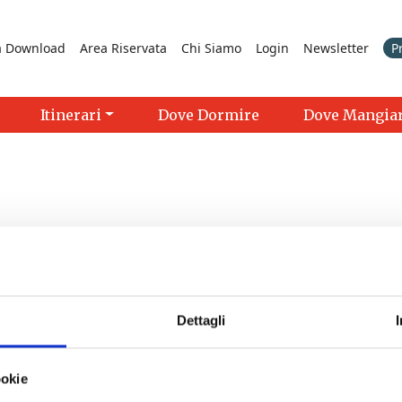
a Download
Area Riservata
Chi Siamo
Login
Newsletter
P
Itinerari
Dove Dormire
Dove Mangia
Dettagli
>
ookie