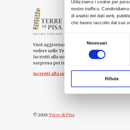
Utilizziamo i cookie per perso
nostro traffico. Condividiamo 
di analisi dei dati web, pubbl
che hanno raccolto dal suo uti
Selezione
Necessari
del
Vuoi aggiornamenti su cosa fare e cosa
consenso
vedere nelle Terre di Pisa?
Iscriviti alla nostra newsletter! Subito una
sorpresa per te!
Iscriviti alla nostra Newsletter!
Rifiuta
© 2026
Terre di Pisa